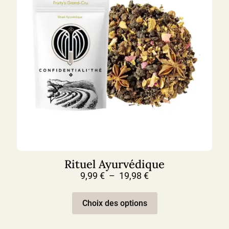
la
page
du
produit
Rituel Ayurvédique
Plage
9,99
€
–
19,98
€
de
Ce
prix :
produit
9,99 €
Choix des options
a
à
plusieurs
19,98 €
variations.