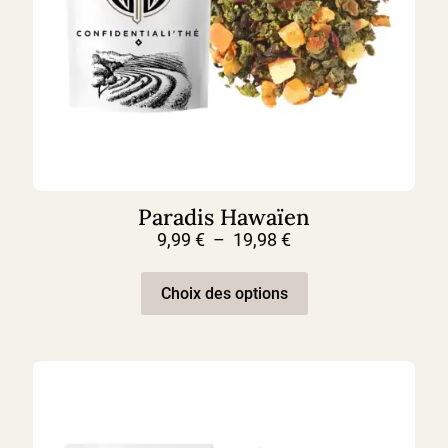
Paradis Hawaïen
Plage
9,99
€
–
19,98
€
de
Ce
prix :
produit
9,99 €
Choix des options
a
à
plusieurs
19,98 €
variations.
Les
options
peuvent
être
choisies
sur