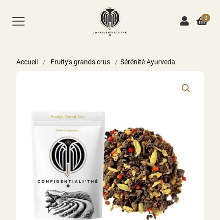
0
Accueil
/
Fruity's grands crus
/
Sérénité Ayurveda