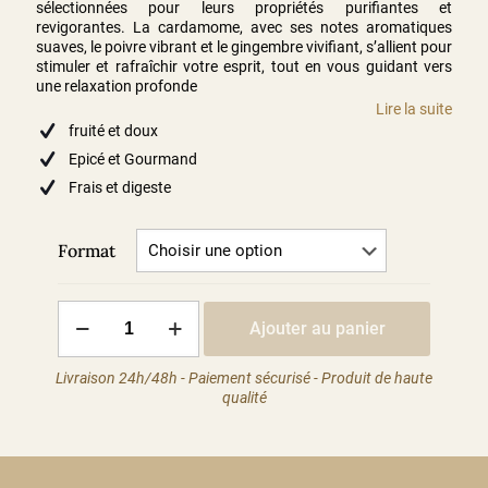
sélectionnées pour leurs propriétés purifiantes et
revigorantes. La cardamome, avec ses notes aromatiques
suaves, le poivre vibrant et le gingembre vivifiant, s’allient pour
stimuler et rafraîchir votre esprit, tout en vous guidant vers
une relaxation profonde
Lire la suite
fruité et doux
Epicé et Gourmand
Frais et digeste
Format
quantité
Ajouter au panier
de
Sérénité
Ayurveda
Livraison 24h/48h - Paiement sécurisé - Produit de haute
qualité