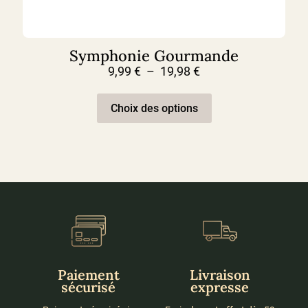
Symphonie Gourmande
Plage
9,99
€
–
19,98
€
de
Ce
prix :
produit
9,99 €
Choix des options
a
à
plusieurs
19,98 €
variations.
Les
options
peuvent
être
choisies
sur
la
page
du
produit
Paiement
Livraison
sécurisé
expresse