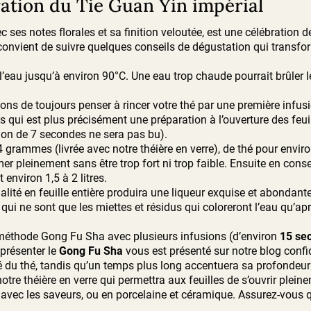
ation du Tie Guan Yin impérial
 ses notes florales et sa finition veloutée, est une célébration d
il convient de suivre quelques conseils de dégustation qui trans
’eau jusqu’à environ 90°C.
Une eau trop chaude pourrait brûler les
de toujours penser à rincer votre thé par une première infusi
qui est plus précisément une préparation à l’ouverture des feuill
ion de 7 secondes ne sera pas bu).
à 4 grammes (livrée avec notre théière en verre), de thé pour env
er pleinement sans être trop fort ni trop faible.
Ensuite en conser
 environ 1,5 à 2 litres.
alité en feuille entière produira une liqueur exquise et abondant
 qui ne sont que les miettes et résidus qui coloreront l’eau qu’a
 méthode Gong Fu Sha avec plusieurs infusions (d’environ
15 se
 présenter le
Gong Fu Sha
vous est présenté sur notre blog confid
eté du thé, tandis qu’un temps plus long accentuera sa profondeur
tre théière en verre qui permettra aux feuilles de s’ouvrir plei
 avec les saveurs, ou en porcelaine et céramique.
Assurez-vous qu