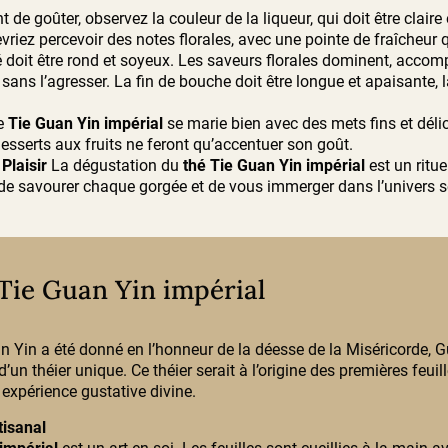
 de goûter, observez la couleur de la liqueur, qui doit être clair
riez percevoir des notes florales, avec une pointe de fraîcheur 
é doit être rond et soyeux. Les saveurs florales dominent, acco
 sans l’agresser. La fin de bouche doit être longue et apaisante,
e
Tie Guan Yin impérial
se marie bien avec des mets fins et dél
sserts aux fruits ne feront qu’accentuer son goût.
Plaisir
La dégustation du
thé Tie Guan Yin impérial
est un rituel
e savourer chaque gorgée et de vous immerger dans l’univers sen
 Tie Guan Yin impérial
n Yin a été donné en l’honneur de la déesse de la Miséricorde, Gu
’un théier unique. Ce théier serait à l’origine des premières feui
ne expérience gustative divine.
tisanal