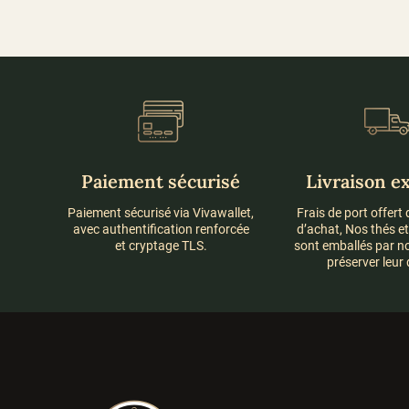
24,00 €
variations.
Les
options
peuvent
être
choisies
sur
la
page
Paiement sécurisé
Livraison e
du
produit
Paiement sécurisé via Vivawallet,
Frais de port offert
avec authentification renforcée
d’achat, Nos thés e
et cryptage TLS.
sont emballés par n
préserver leur 