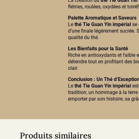
La création du
thé Tie Guan Yin 
flétries, roulées, oxydées et tor
Palette Aromatique et Saveurs
Le
thé Tie Guan Yin impérial
se 
d’une finale légèrement sucrée. Sa
qualité du thé.
Les Bienfaits pour la Santé
Riche en antioxydants et faible e
détendre tout en profitant des bie
clair.
Conclusion : Un Thé d’Exceptio
Le
thé Tie Guan Yin impérial
est
tradition, un hommage à la terre 
emporter par son histoire, sa grâ
Produits similaires