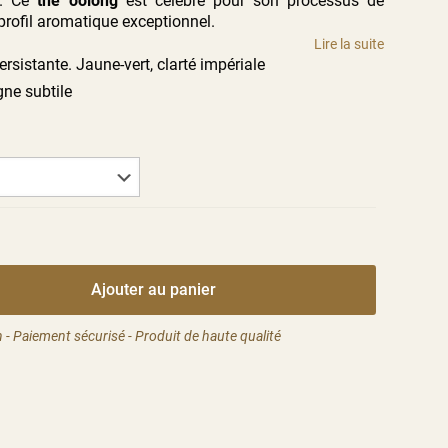
e. Ce
thé oolong
est célèbre pour son processus de
profil aromatique exceptionnel.
Lire la suite
persistante. Jaune-vert, clarté impériale
gne subtile
Ajouter au panier
 - Paiement sécurisé - Produit de haute qualité