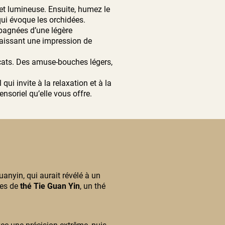
e et lumineuse. Ensuite, humez le
qui évoque les orchidées.
mpagnées d’une légère
 laissant une impression de
icats. Des amuse-bouches légers,
 qui invite à la relaxation et à la
soriel qu’elle vous offre.
anyin, qui aurait révélé à un
lles de
thé Tie Guan Yin
, un thé