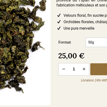
province du Fujian en Chin
fabrication méticuleux et son 
Velours floral, fin sucrée 
Orchidées florales, châtai
Une pure merveille
Format
25,00
€
quantité
de
Tie
Guan
Livraison 24h/48h
Yin
impérial