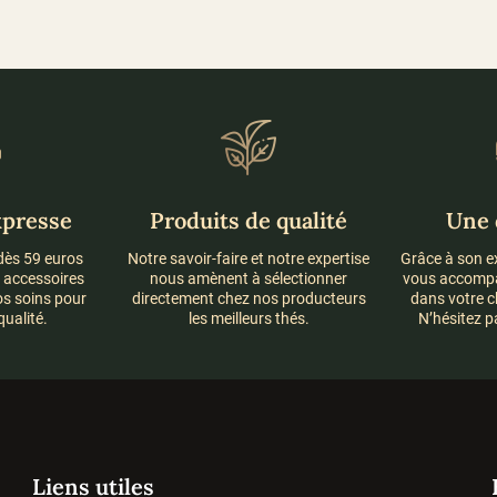
28,00 €
variations.
Les
options
peuvent
être
choisies
sur
la
page
xpresse
Produits de qualité
Une 
du
produit
 dès 59 euros
Notre savoir-faire et notre expertise
Grâce à son e
t accessoires
nous amènent à sélectionner
vous accompa
os soins pour
directement chez nos producteurs
dans votre ch
qualité.
les meilleurs thés.
N’hésitez p
Liens utiles