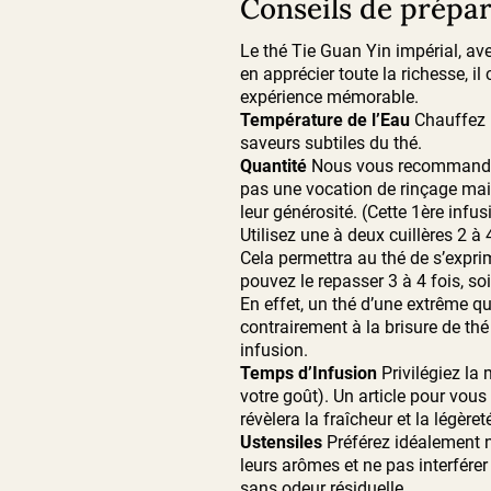
Conseils de prépar
Le thé Tie Guan Yin impérial, avec
en apprécier toute la richesse, 
expérience mémorable.
Température de l’Eau
Chauffez l
saveurs subtiles du thé.
Quantité
Nous vous recommandons 
pas une vocation de rinçage mais 
leur générosité.
(Cette 1ère infus
Utilisez une à deux cuillères 2 
Cela permettra au thé de s’exprim
pouvez le repasser 3 à 4 fois, soit
En effet, un thé d’une extrême qu
contrairement à la brisure de thé
infusion.
Temps d’Infusion
Privilégiez la
votre goût).
Un article pour vous
révèlera la fraîcheur et la légèr
Ustensiles
Préférez idéalement no
leurs arômes et ne pas interférer
sans odeur résiduelle.