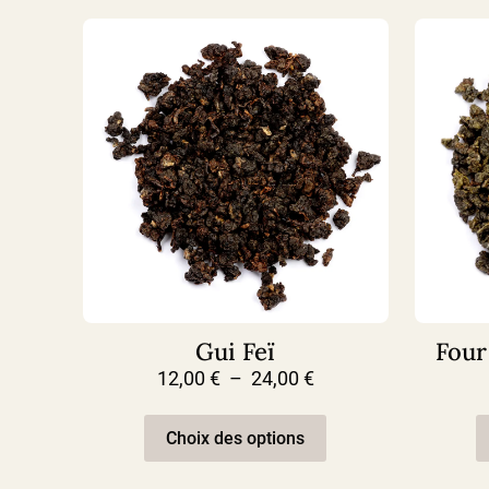
Gui Feï
Four
Plage
12,00
€
–
24,00
€
de
Ce
prix :
produit
Choix des options
12,00 €
a
à
plusieurs