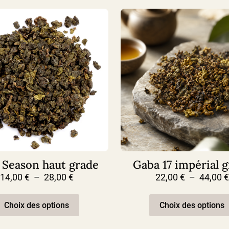
 Season haut grade
Gaba 17 impérial 
Plage
14,00
€
–
28,00
€
22,00
€
–
44,00
€
de
Ce
prix :
produit
Choix des options
Choix des options
14,00 €
a
à
plusieurs