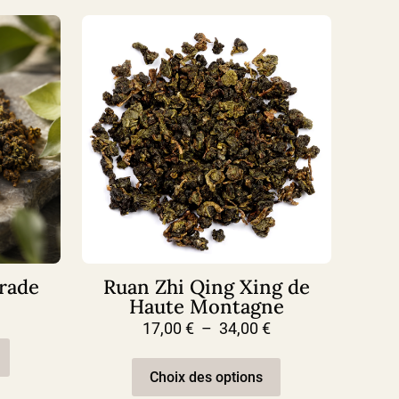
grade
Ruan Zhi Qing Xing de
Haute Montagne
Plage
de
Plage
17,00
€
–
34,00
€
Ce
prix :
de
produit
Ce
22,00 €
prix :
a
produit
Choix des options
à
17,00 €
plusieurs
a