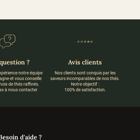
44,00 €
à
variations.
plusieurs
34,00 €
Les
variations.
options
Les
peuvent
options
être
peuvent
choisies
être
sur
choisies
la
sur
page
la
question ?
Avis clients
du
page
produit
du
xpérience notre équipe
Nos clients sont conquis par les
produit
gne et vous conseille
saveurs incomparables de nos thés.
oix de thés raffinés.
Notre objectif :
as à nous contacter
100% de satisfaction.
Besoin d'aide ?