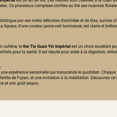
impérial
est un art en soi. Les feuilles sont cueillies à la main 
réfiées. Ce processus complexe confère au thé ses nuances florale
distingue par ses notes délicates d’orchidée et de lilas, suivies 
 liqueur, d’une couleur jaune-vert lumineuse, est claire et brillante
n caféine, le
thé Tie Guan Yin impérial
est un choix excellent po
nfaits pour la santé. Il est réputé pour aider à la digestion, réduir
n
 une expérience sensorielle qui transcende le quotidien. Chaque 
fertile de Fujian, et une invitation à la méditation. Découvrez ce 
ce et son goût exquis.